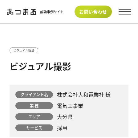
">
">
お問い合わせ
成功事例サイト
ビジュアル撮影
ビジュアル撮影
株式会社大和電業社 様
クライアント名
電気工事業
業 種
大分県
エリア
採用
サービス