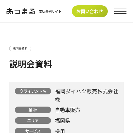
">
">
お問い合わせ
成功事例サイト
説明会資料
説明会資料
福岡ダイハツ販売株式会社
クライアント名
様
自動車販売
業 種
福岡県
エリア
採用
サービス