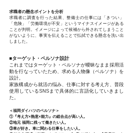
求職者の懸念ポイントを分析
求職者に調査を行った結果、整備士の仕事には「きつい」
「危険」「労働環境が不安」というマイナスイメージがある
ことが判明。イメージによって候補から外されてしまうこと
がないように、事実を伝えることで払拭できる懸念を洗い出
しました。
■ターゲット・ペルソナ設計
これまではターゲット・ペルソナが曖昧なまま採用活
動を行なっていたため、求める人物像（ペルソナ）を
設計。
家族構成から就活の悩み、仕事に対する考え方、普段
使用しているSNSまで具体的に言語化していきまし
た。
＜福岡ダイハツのペルソナ＞
①『考え方×熱意×能力』の総合点が高い人。
②地元 福岡に残って働きたい人。
③車が好き。車に関わる仕事をしたい人。